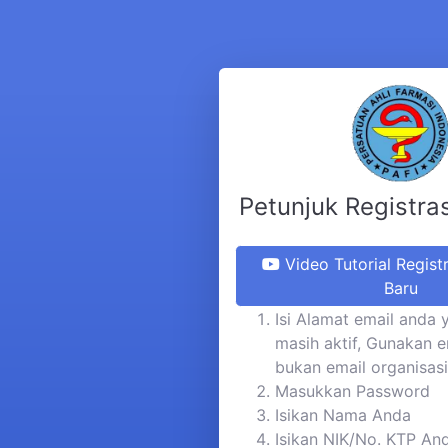
Petunjuk Registra
Video Tutorial Regist
Baru
Isi Alamat email anda 
masih aktif, Gunakan e
bukan email organisasi
Masukkan Password
Isikan Nama Anda
Isikan NIK/No. KTP An