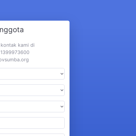
Anggota
a kontak kami di
281399973600
rovsumba.org