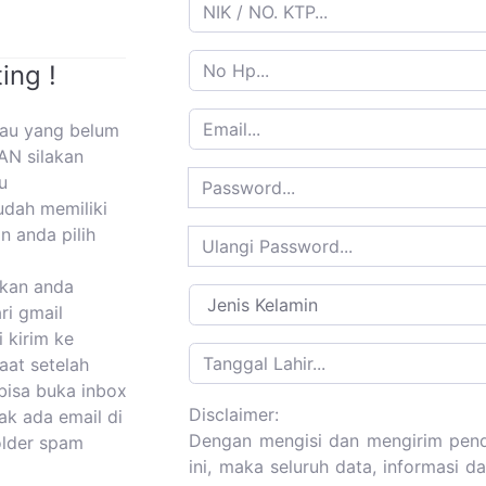
ing !
tau yang belum
AN silakan
u
udah memiliki
n anda pilih
kan anda
ri gmail
i kirim ke
aat setelah
bisa buka inbox
Disclaimer:
dak ada email di
Dengan mengisi dan mengirim pend
folder spam
ini, maka seluruh data, informasi 