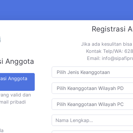
Registrasi 
Jika ada kesulitan bis
Kontak Telp/WA: 6
Email:
info@sipafip
si Anggota
rasi Anggota
yang valid dan
mail pribadi
da